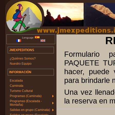
R
Lenguaje:
JMEXPEDITIONS
Formulario 
¿Quiénes Somos?
PAQUETE TURÍ
Nuestro Equipo
hacer, puede v
INFORMACIÓN
para brindarle 
Escalada
Caminata
Una vez llenad
Turismo Cultural
Programas (Caminata)
la reserva en 
Programas (Escalada -
Montaña)
Salidas en grupo (Caminata)