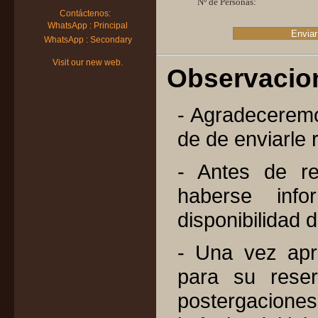
Nº de Personas:
Contáctenos:
WhatsApp : Principal
WhatsApp : Secondary
Visit our new web.
Observacio
- Agradeceremos
de de enviarle 
- Antes de re
haberse info
disponibilidad d
- Una vez apr
para su rese
postergaciones