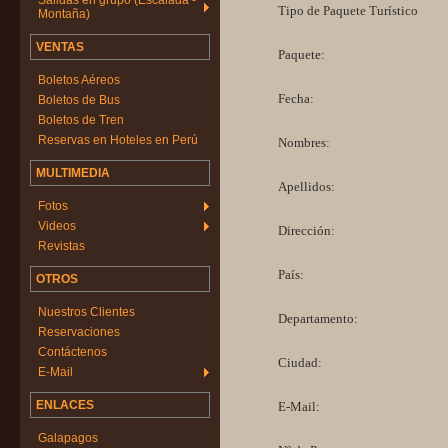
Salidas en grupo (Escalada -
Tipo de Paquete Turístico
Montaña)
VENTAS
Paquete:
Boletos Aéreos
Fecha:
Boletos de Bus
Boletos de Tren
Reservas en Hoteles en Perú
Nombres:
MULTIMEDIA
Apellidos:
Fotos
Videos
Dirección:
Revistas
País:
OTROS
Nuestros Clientes
Departamento:
Reservaciones
Contáctenos
Ciudad:
E-Mail
ENLACES
E-Mail:
Galapagos