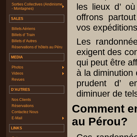
les lieux d’ o
Sorties Collectives (Andinisme
- Montagnes)
offrons partou
SALES
vos expéditions
Billets Aériens
Billets d' Train
Les randonnée
Billets d' Autres
Réservations d' hôtels au Péru
exigent des con
MEDIA
qui peut être af
Photos
à la diminution
Videos
Revues
prudent d’ e
D'AUTRES
diminuer de tels 
Nos Clients
Comment en
Réservations
Contactez Nous
au Pérou?
E-Mail
LINKS