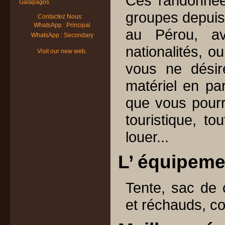
Ces randonnées
Galapagos
groupes depuis 
Contactez Nous:
WhatsApp : Principal
au Pérou, av
WhatsApp : Secondary
nationalités, ou
Visit our new web.
vous ne dési
matériel en pa
que vous pourr
touristique, to
louer...
L’ équipeme
Tente, sac de 
et réchauds, co