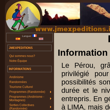
Langue:
JMEXPEDITIONS
Information
Qui sommes nous?
Notre Équipe
Le Pérou, gr
INFORMATIONS
privilégié pou
Andinisme
possibilités son
Randonnées
Tourisme Culturel
durée et le ni
Programmes (Randonnée)
entrepris. En g
Programmes (Andinisme -
Montagnes)
à LIMA, mais de
Sorties Collectives
(Randonnée)