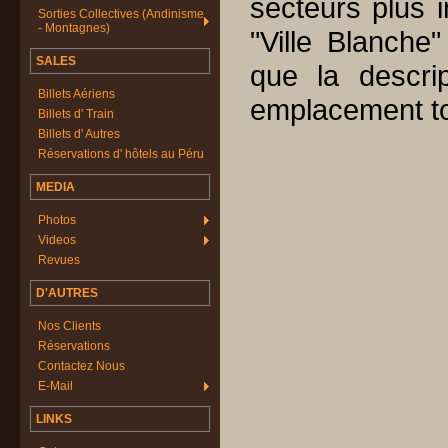
secteurs plus 
Sorties Collectives (Andinisme
- Montagnes)
"Ville Blanche"
SALES
que la descri
Billets Aériens
emplacement to
Billets d' Train
Billets d' Autres
Réservations d' hôtels au Péru
MEDIA
Photos
Videos
Revues
D'AUTRES
Nos Clients
Réservations
Contactez Nous
E-Mail
LINKS