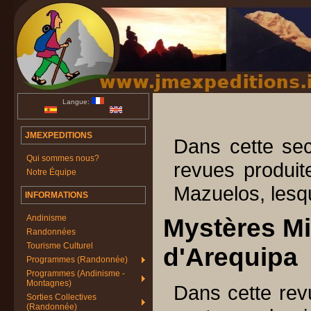
Langue:
JMEXPEDITIONS
Dans cette sec
Qui sommes nous?
revues produit
Notre Équipe
Mazuelos, lesqu
INFORMATIONS
Andinisme
Mystères Mi
Randonnées
Tourisme Culturel
d'Arequipa
Programmes (Randonnée)
Programmes (Andinisme -
Montagnes)
Dans cette revu
Sorties Collectives
(Randonnée)