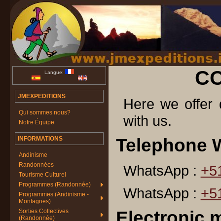
C
Langue:
JMEXPEDITIONS
Here we offer d
Qui sommes nous?
with us.
Notre Équipe
INFORMATIONS
Telephone 
Andinisme
Randonnées
WhatsApp :
+5
Tourisme Culturel
Programmes (Randonnée)
WhatsApp :
+5
Programmes (Andinisme -
Montagnes)
Sorties Collectives
Electronic m
(Randonnée)