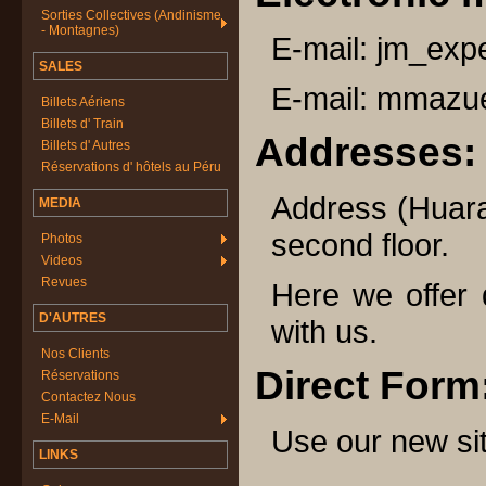
Sorties Collectives (Andinisme
- Montagnes)
E-mail:
jm_expe
SALES
E-mail:
mmazue
Billets Aériens
Billets d' Train
Addresses:
Billets d' Autres
Réservations d' hôtels au Péru
Address (Huara
MEDIA
second floor.
Photos
Videos
Revues
Here we offer d
D'AUTRES
with us.
Nos Clients
Direct Form
Réservations
Contactez Nous
E-Mail
Use our new si
LINKS