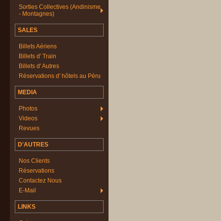
Sorties Collectives (Andinisme
- Montagnes)
SALES
Billets Aériens
Billets d' Train
Billets d' Autres
Réservations d' hôtels au Péru
MEDIA
Photos
Videos
Revues
D'AUTRES
Nos Clients
Réservations
Contactez Nous
E-Mail
LINKS