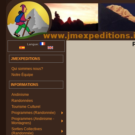
Langue:
JMEXPEDITIONS
Qui sommes nous?
Notre Équipe
INFORMATIONS
Andinisme
Randonnées
Tourisme Culturel
Programmes (Randonnée)
Programmes (Andinisme -
Montagnes)
Sorties Collectives
(Randonnée)